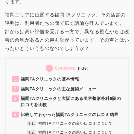
ります。
福岡エリアに位置する福岡TAクリニック。その店舗の
評判は、利用者たちの間で広く議論を呼んでいます。一
部からは高い評価を受ける一方で、異なる視点からは改
善の余地があるとの声も挙がっています。その声とはい
ったいどういうものなのでしょうか？
Contents
[
hide
]
福岡TAクリニックの基本情報
1.
福岡TAクリニックの主な施術メニュー
2.
福岡TAクリニックと大阪にある美容整形外科6院の
3.
口コミを比較
比較してわかった福岡TAクリニックの口コミ結果
4.
4.1.
福岡TAクリニックの良い口コミについて
4.2.
福岡TAクリニックの悪い口コミについて