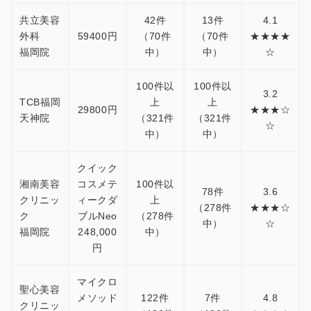
共立美容
42件
13件
4.1
外科
59400円
（70件
（70件
★★★★
福岡院
中）
中）
☆
100件以
100件以
3.2
TCB福岡
上
上
29800円
★★★☆
天神院
（321件
（321件
☆
中）
中）
クイック
湘南美容
コスメテ
100件以
78件
3.6
クリニッ
ィークダ
上
（278件
★★★☆
ク
ブルNeo
（278件
中）
☆
福岡院
248,000
中）
円
マイクロ
聖心美容
メソッド
122件
7件
4.8
クリニッ