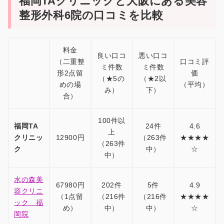
福岡TAクリニックと大阪にある美容
整形外科6院の口コミを比較
料金
良い口コ
悪い口コ
（二重整
口コミ評
ミ件数
ミ件数
形2点留
価
（★5の
（★2以
めの場
（平均）
み）
下）
合）
100件以
福岡TA
24件
4.6
上
クリニッ
12900円
（263件
★★★★
（263件
ク
中）
☆
中）
水の森美
67980円
202件
5件
4.9
容クリニ
（1点留
（216件
（216件
★★★★
ック 福
め）
中）
中）
☆
岡院